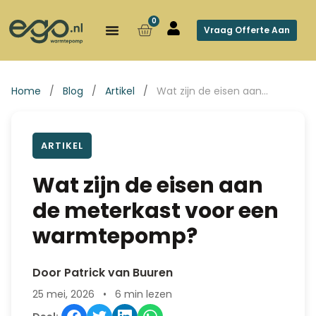
0
Vraag Offerte Aan
Home
/
Blog
/
Artikel
/
Wat zijn de eisen aan…
ARTIKEL
Wat zijn de eisen aan
de meterkast voor een
warmtepomp?
Door Patrick van Buuren
25 mei, 2026
•
6 min lezen