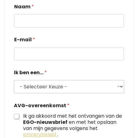
E
Naam
*
-
m
a
i
l
E-mail
*
*
N
a
a
m
Ik ben een...
*
AVG-overeenkomst
*
Ik ga akkoord met het ontvangen van de
EGO-nieuwsbrief
en met het opslaan
van mijn gegevens volgens het
privacybeleid
.