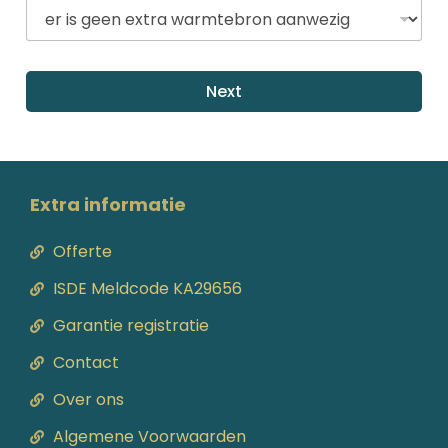
Next
Extra informatie
Offerte
ISDE Meldcode KA29656
Garantie registratie
Contact
Over ons
Algemene Voorwaarden