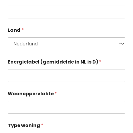
Land
*
Energielabel (gemiddelde in NL is D)
*
Woonoppervlakte
*
Type woning
*