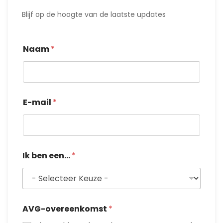
Blijf op de hoogte van de laatste updates
Naam
*
E-mail
*
E
Ik ben een...
*
-
m
a
i
l
N
AVG-overeenkomst
*
a