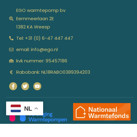
EGO warmtepomp bv
Eemmeerlaan 2E
1382 KA Weesp
Tel: +31 (0) 6-47 447 447
email: info@ego.nl
kvk nummer: 95457186
Rabobank: NL18RABO0389394203
NL
Copyright © 2026 | Algemene Voorwaarden