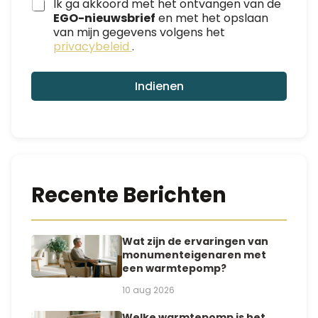
a
Ik ga akkoord met het ontvangen van de
m
EGO-nieuwsbrief
en met het opslaan
*
van mijn gegevens volgens het
E
privacybeleid
.
-
m
a
Indienen
i
l
Recente Berichten
Wat zijn de ervaringen van
monumenteigenaren met
een warmtepomp?
10 aug 2026
Welke warmtepomp is het