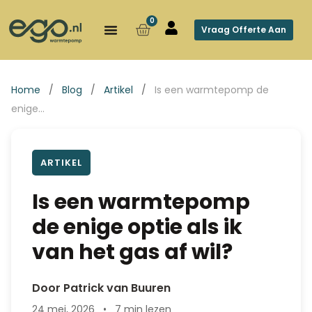
0
Vraag Offerte Aan
Home
/
Blog
/
Artikel
/
Is een warmtepomp de
enige…
ARTIKEL
Is een warmtepomp
de enige optie als ik
van het gas af wil?
Door Patrick van Buuren
24 mei, 2026
•
7 min lezen