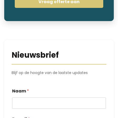
Vraag offerte aan
Nieuwsbrief
Blijf op de hoogte van de laatste updates
*
E
Naam
*
-
m
a
i
l