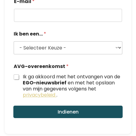
E-mail
*
*
E
-
m
a
i
Ik ben een...
*
l
AVG-overeenkomst
*
Ik ga akkoord met het ontvangen van de
EGO-nieuwsbrief
en met het opslaan
van mijn gegevens volgens het
privacybeleid
.
Indienen