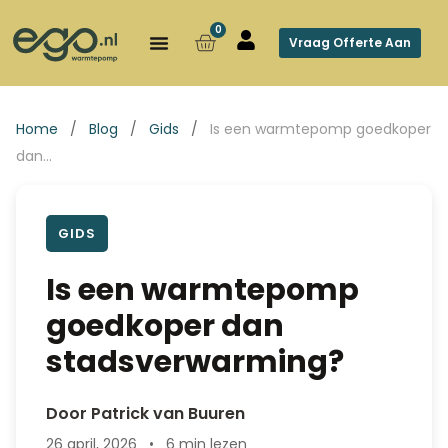
0
Vraag Offerte Aan
Home
/
Blog
/
Gids
/
Is een warmtepomp goedkoper
dan…
GIDS
Is een warmtepomp
goedkoper dan
stadsverwarming?
Door Patrick van Buuren
26 april, 2026
•
6 min lezen