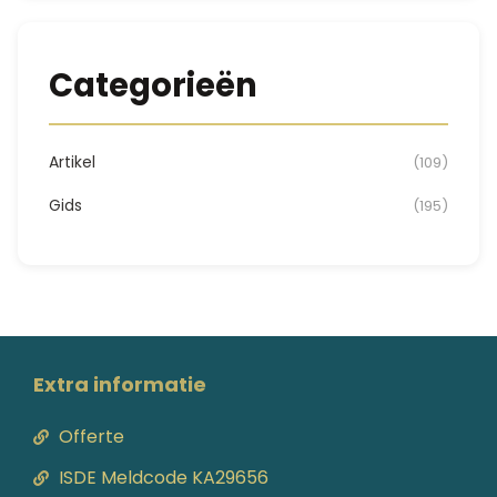
Categorieën
Artikel
(109)
Gids
(195)
Extra informatie
Offerte
ISDE Meldcode KA29656