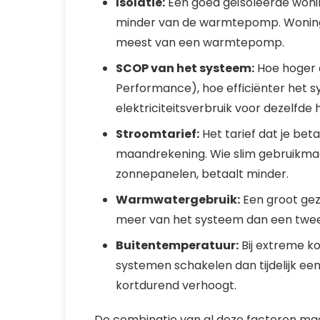
Isolatie:
Een goed geïsoleerde woni
minder van de warmtepomp. Woninge
meest van een warmtepomp.
SCOP van het systeem:
Hoe hoger d
Performance), hoe efficiënter het
elektriciteitsverbruik voor dezelfd
Stroomtarief:
Het tarief dat je bet
maandrekening. Wie slim gebruikma
zonnepanelen, betaalt minder.
Warmwatergebruik:
Een groot ge
meer van het systeem dan een twe
Buitentemperatuur:
Bij extreme 
systemen schakelen dan tijdelijk een
kortdurend verhoogt.
De combinatie van al deze factoren m