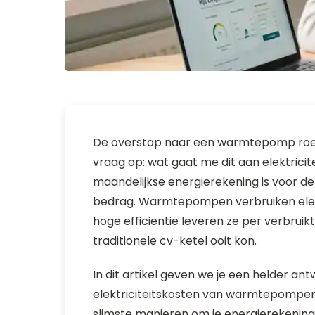
De overstap naar een warmtepomp roept 
vraag op: wat gaat me dit aan elektricit
maandelijkse energierekening is voor 
bedrag. Warmtepompen verbruiken elektr
hoge efficiëntie leveren ze per verbrui
traditionele cv-ketel ooit kon.
In dit artikel geven we je een helder a
elektriciteitskosten van warmtepompen
slimste manieren om je energierekening l