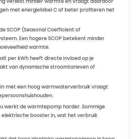
ng verliest minder warmte en vraagt daardoor
n met energielabel C of beter profiteren het
e SCOP (Seasonal Coefficient of
 systeem. Een hogere SCOP betekent minder
e hoeveelheid warmte.
aalt per kWh heeft directe invloed op je
akt van dynamische stroomtarieven of
zin met een hoog warmwaterverbruik vraagt
epersoonshuishouden.
kou werkt de warmtepomp harder. Sommige
 elektrische booster in, wat het verbruik
aakt dat twee identieke warmtepompen in twee