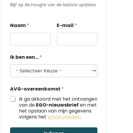
Blijf op de hoogte van de laatste updates
Naam
*
E-mail
*
A
Ik ben een...
*
V
G
-
o
v
e
AVG-overeenkomst
*
r
e
Ik ga akkoord met het ontvangen
e
van de
EGO-nieuwsbrief
en met
n
het opslaan van mijn gegevens
k
volgens het
privacybeleid
.
o
m
s