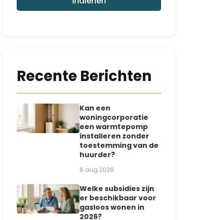
Indienen
t
*
*
Recente Berichten
Kan een
woningcorporatie
een warmtepomp
installeren zonder
toestemming van de
huurder?
6 aug 2026
Welke subsidies zijn
er beschikbaar voor
gasloos wonen in
2026?