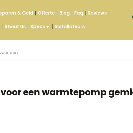
sparen & Geld
Offerte
Blog
Faq
Reviews
t
About Us
Specs
Installateurs
t voor een…
eit voor een warmtepomp gem