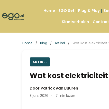
Home
EGO Set
Plug & Play
Be
Klantverhalen
Contac
Home
/
Blog
/
Artikel
/
Wat kost elektricitei
ARTIKEL
Wat kost elektricit
Door Patrick van Buuren
3 juni, 2026
•
7 min lezen