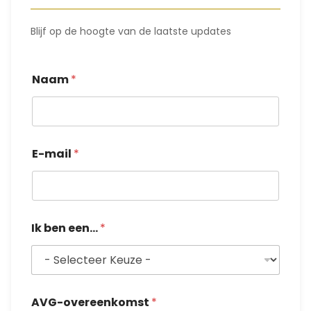
Blijf op de hoogte van de laatste updates
Naam
*
E-mail
*
e
Ik ben een...
*
e
n
.
.
.
E
AVG-overeenkomst
*
-