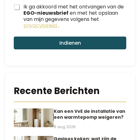
m
Ik ga akkoord met het ontvangen van de
a
EGO-nieuwsbrief
en met het opslaan
i
van mijn gegevens volgens het
l
privacybeleid
.
e
e
n
Indienen
.
.
.
Recente Berichten
Kan een VvE de installatie van
een warmtepomp weigeren?
8 aug 2026
Gasloos koken: wat zijn de