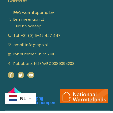
Contact
EGO warmtepomp bv
Eemmeerlaan 2E
1382 KA Weesp
Tel: +31 (0) 6-47 447 447
email: info@ego.nl
kvk nummer: 95457186
Rabobank: NL18RABO0389394203
NL