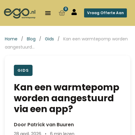
0
Vraag Offerte Aan
Home
/
Blog
/
Gids
/
Kan een warmtepomp worden
aangestuurd…
GIDS
Kan een warmtepomp
worden aangestuurd
via een app?
Door Patrick van Buuren
28 april, 2026
•
6 min lezen