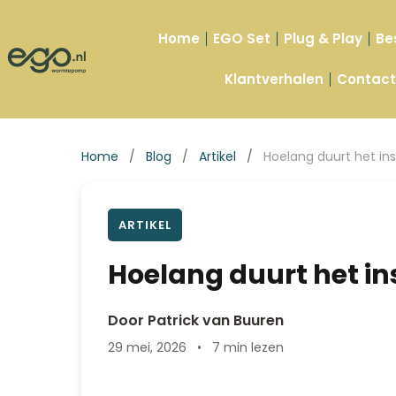
Home
EGO Set
Plug & Play
Be
Klantverhalen
Contac
Home
/
Blog
/
Artikel
/
Hoelang duurt het ins
ARTIKEL
Hoelang duurt het i
Door Patrick van Buuren
29 mei, 2026
•
7 min lezen