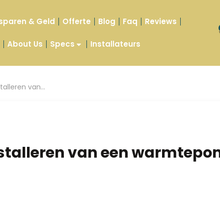
sparen & Geld
Offerte
Blog
Faq
Reviews
t
About Us
Specs
Installateurs
talleren van…
nstalleren van een warmtep