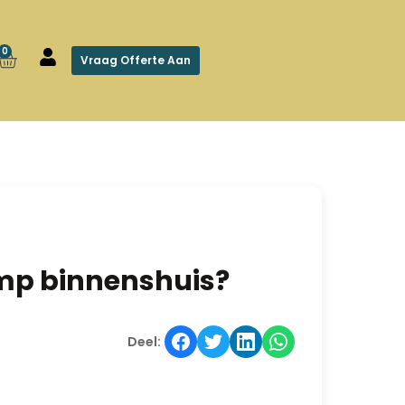
0
Vraag Offerte Aan
omp binnenshuis?
Deel: