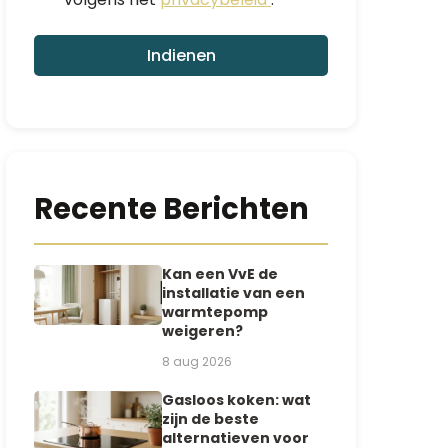
Indienen
Recente Berichten
Kan een VvE de
installatie van een
warmtepomp
weigeren?
8 aug 2026
Gasloos koken: wat
zijn de beste
alternatieven voor