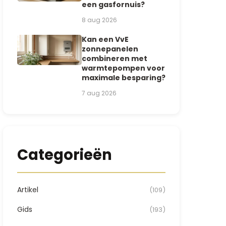
een gasfornuis?
8 aug 2026
Kan een VvE
zonnepanelen
combineren met
warmtepompen voor
maximale besparing?
7 aug 2026
Categorieën
Artikel
(109)
Gids
(193)