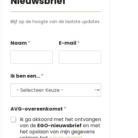
Nieuwsbrief
Blijf op de hoogte van de laatste updates
*
*
Naam
*
E-mail
*
e
e
n
.
.
Ik ben een...
*
.
AVG-overeenkomst
*
Ik ga akkoord met het ontvangen
van de
EGO-nieuwsbrief
en met
het opslaan van mijn gegevens
volgens het
privacybeleid
.