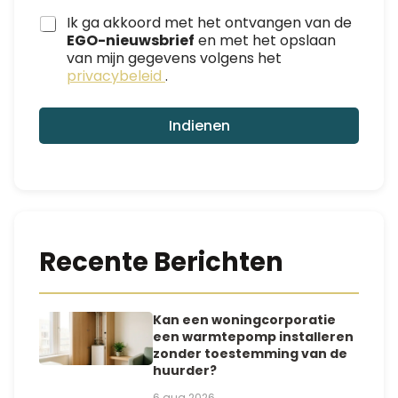
e
Ik ga akkoord met het ontvangen van de
n
EGO-nieuwsbrief
en met het opslaan
E
van mijn gegevens volgens het
-
privacybeleid
.
m
a
i
Indienen
l
Recente Berichten
Kan een woningcorporatie
een warmtepomp installeren
zonder toestemming van de
huurder?
6 aug 2026