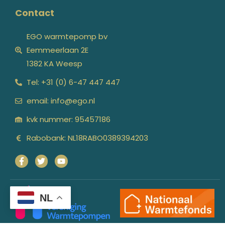
Contact
EGO warmtepomp bv
Eemmeerlaan 2E
1382 KA Weesp
Tel: +31 (0) 6-47 447 447
email: info@ego.nl
kvk nummer: 95457186
Rabobank: NL18RABO0389394203
NL