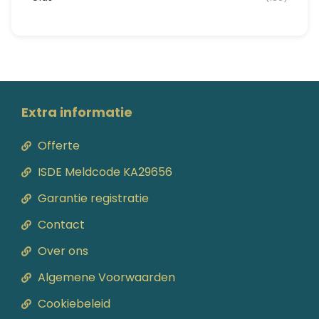
Extra informatie
Offerte
ISDE Meldcode KA29656
Garantie registratie
Contact
Over ons
Algemene Voorwaarden
Cookiebeleid