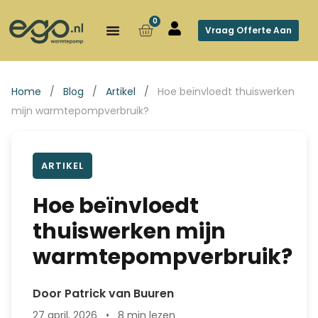
0
Vraag Offerte Aan
Home
/
Blog
/
Artikel
/
Hoe beïnvloedt thuiswerken
mijn warmtepompverbruik?
ARTIKEL
Hoe beïnvloedt
thuiswerken mijn
warmtepompverbruik?
Door Patrick van Buuren
27 april, 2026
•
8 min lezen