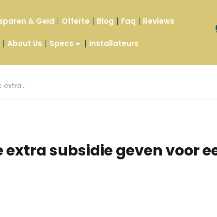
sparen & Geld
Offerte
Blog
Faq
Reviews
t
About Us
Specs
Installateurs
e extra…
ie extra subsidie geven voo