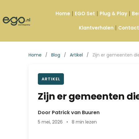
Home
EGO Set
Plug & Play
Be
Klantverhalen
Contac
Home
/
Blog
/
Artikel
/
Zijn er gemeenten di
ARTIKEL
Zijn er gemeenten d
Door Patrick van Buuren
5 mei, 2026
•
8 min lezen