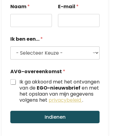
Naam
*
E-mail
*
Ik ben een...
*
L
AVG-overeenkomst
*
a
y
Ik ga akkoord met het ontvangen
o
van de
EGO-nieuwsbrief
en met
u
het opslaan van mijn gegevens
t
volgens het
privacybeleid
.
N
a
a
Indienen
m
E
-