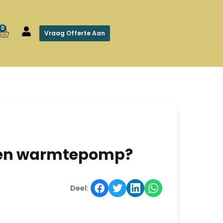
0
Vraag Offerte Aan
r een warmtepomp?
Deel: