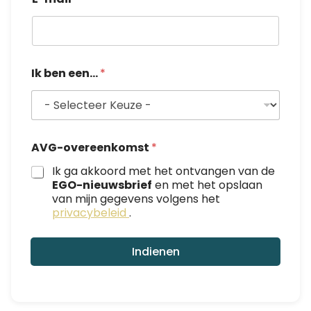
Ik ben een...
*
I
AVG-overeenkomst
*
k
A
Ik ga akkoord met het ontvangen van de
V
EGO-nieuwsbrief
en met het opslaan
G
van mijn gegevens volgens het
-
privacybeleid
.
o
v
e
Indienen
r
e
e
n
k