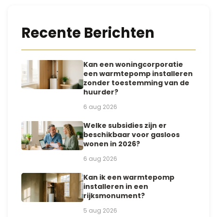
o
m
s
Recente Berichten
t
*
Kan een woningcorporatie
een warmtepomp installeren
zonder toestemming van de
huurder?
6 aug 2026
Welke subsidies zijn er
beschikbaar voor gasloos
wonen in 2026?
6 aug 2026
Kan ik een warmtepomp
installeren in een
rijksmonument?
5 aug 2026