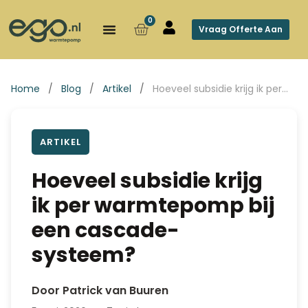
0
Vraag Offerte Aan
Home
/
Blog
/
Artikel
/
Hoeveel subsidie krijg ik per…
ARTIKEL
Hoeveel subsidie krijg
ik per warmtepomp bij
een cascade-
systeem?
Door Patrick van Buuren