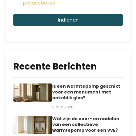
k
privacybeleid
.
o
m
s
Indienen
t
*
A
V
G
-
o
Recente Berichten
v
e
r
e
Is een warmtepomp geschikt
e
voor een monument met
n
enkeldik glas?
k
o
9 aug 2026
m
s
Wat zijn de voor- en nadelen
t
van een collectieve
warmtepomp voor een VvE?