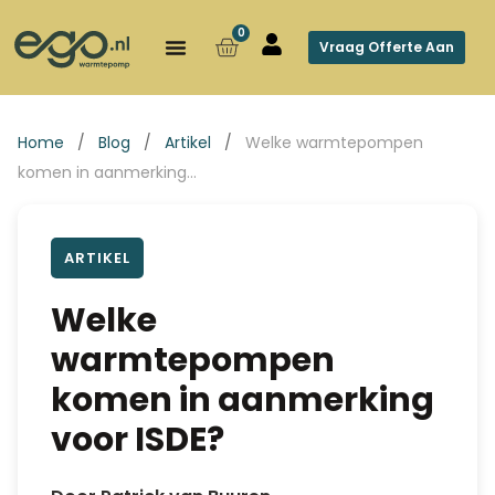
0
Vraag Offerte Aan
Home
/
Blog
/
Artikel
/
Welke warmtepompen
komen in aanmerking…
ARTIKEL
Welke
warmtepompen
komen in aanmerking
voor ISDE?