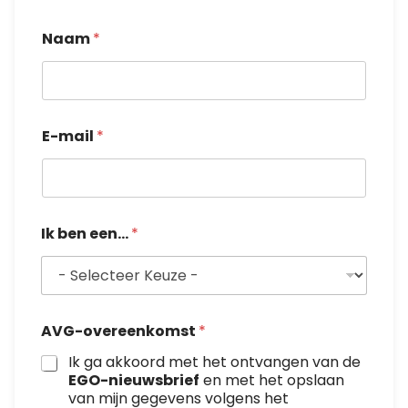
Naam
*
E-mail
*
A
Ik ben een...
*
V
G
-
o
v
e
AVG-overeenkomst
*
r
e
Ik ga akkoord met het ontvangen van de
e
EGO-nieuwsbrief
en met het opslaan
n
van mijn gegevens volgens het