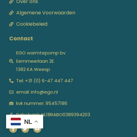
Over ons
Algemene Voorwaarden
Cookiebeleid
Contact
EGO warmtepomp bv
Eemmeerlaan 2E
1382 KA Weesp
Tel: +31 (0) 6-47 447 447
email: info@ego.nl
kvk nummer: 95457186
Rabobank: NL18RABO0389394203
NL