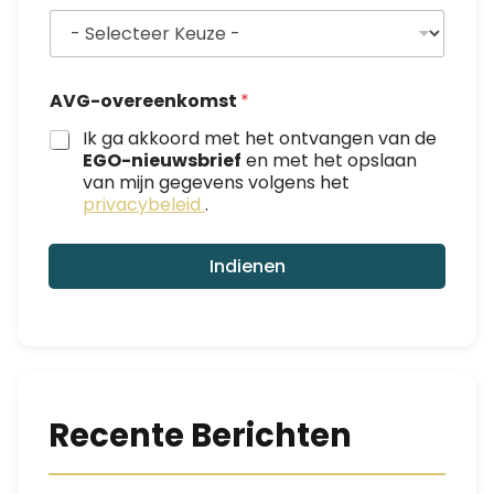
a
a
m
*
AVG-overeenkomst
*
Ik ga akkoord met het ontvangen van de
EGO-nieuwsbrief
en met het opslaan
van mijn gegevens volgens het
privacybeleid
.
Indienen
Recente Berichten