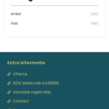
Artikel
(109)
Gids
(189)
Extra informatie
Offerte
ISDE Meldcode KA29656
Garantie registratie
Contact