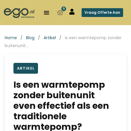
0
Vraag Offerte Aan
Home
/
Blog
/
Artikel
/
Is een warmtepomp zonder
buitenunit…
ARTIKEL
Is een warmtepomp
zonder buitenunit
even effectief als een
traditionele
warmtepomp?