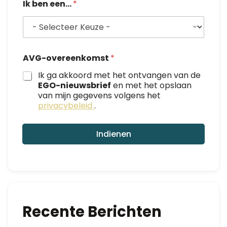
Ik ben een...
*
a
a
m
I
k
N
AVG-overeenkomst
*
a
a
Ik ga akkoord met het ontvangen van de
m
EGO-nieuwsbrief
en met het opslaan
van mijn gegevens volgens het
privacybeleid
.
Indienen
Recente Berichten