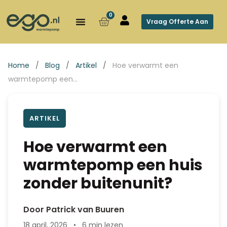
0
Vraag Offerte Aan
Home
/
Blog
/
Artikel
/
Hoe verwarmt een
warmtepomp een…
ARTIKEL
Hoe verwarmt een
warmtepomp een huis
zonder buitenunit?
Door Patrick van Buuren
18 april, 2026
•
6 min lezen