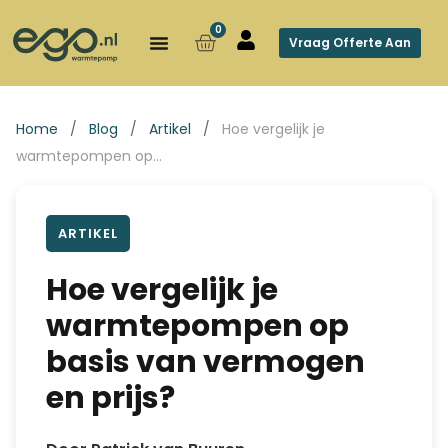
0
Vraag Offerte Aan
Home
/
Blog
/
Artikel
/
Hoe vergelijk je
warmtepompen op…
ARTIKEL
Hoe vergelijk je
warmtepompen op
basis van vermogen
en prijs?