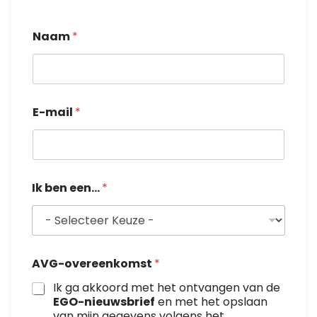
b
e
Naam
*
n
I
k
A
V
E-mail
*
G
-
o
v
e
r
Ik ben een...
*
e
e
n
k
o
m
AVG-overeenkomst
*
s
t
Ik ga akkoord met het ontvangen van de
EGO-nieuwsbrief
en met het opslaan
van mijn gegevens volgens het