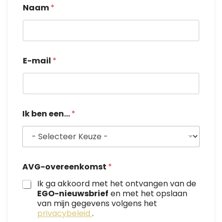
Naam
*
E-mail
*
Ik ben een...
*
L
AVG-overeenkomst
*
a
y
Ik ga akkoord met het ontvangen van de
o
EGO-nieuwsbrief
en met het opslaan
u
van mijn gegevens volgens het
t
privacybeleid
.
*