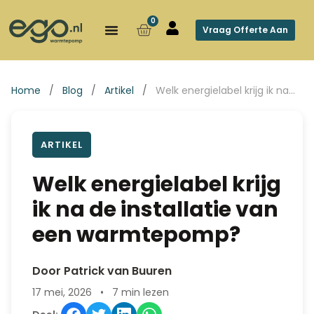
0
Vraag Offerte Aan
Home
/
Blog
/
Artikel
/
Welk energielabel krijg ik na…
ARTIKEL
Welk energielabel krijg
ik na de installatie van
een warmtepomp?
Door Patrick van Buuren
17 mei, 2026
•
7 min lezen