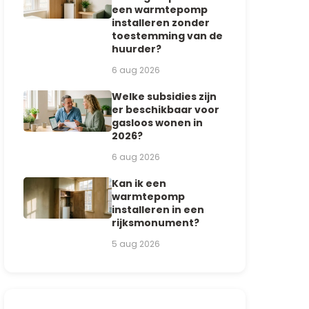
een warmtepomp
installeren zonder
toestemming van de
huurder?
6 aug 2026
Welke subsidies zijn
er beschikbaar voor
gasloos wonen in
2026?
6 aug 2026
Kan ik een
warmtepomp
installeren in een
rijksmonument?
5 aug 2026