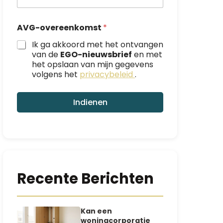
i
l
*
AVG-overeenkomst
*
N
a
Ik ga akkoord met het ontvangen
a
van de
EGO-nieuwsbrief
en met
m
het opslaan van mijn gegevens
volgens het
privacybeleid
.
Indienen
Recente Berichten
Kan een
woningcorporatie