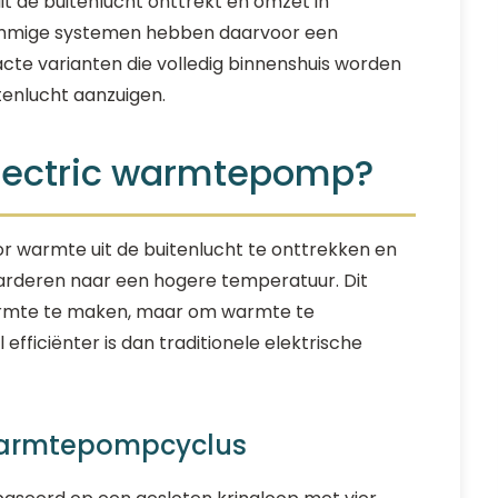
 de buitenlucht onttrekt en omzet in
ommige systemen hebben daarvoor een
acte varianten die volledig binnenshuis worden
tenlucht aanzuigen.
electric warmtepomp?
 warmte uit de buitenlucht te onttrekken en
arderen naar een hogere temperatuur. Dit
 warmte te maken, maar om warmte te
fficiënter is dan traditionele elektrische
 warmtepompcyclus