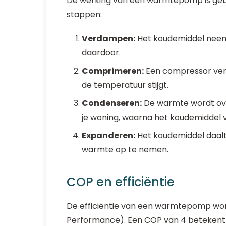
De werking van een warmtepomp is geba
stappen:
Verdampen:
Het koudemiddel neem
daardoor.
Comprimeren:
Een compressor ver
de temperatuur stijgt.
Condenseren:
De warmte wordt ov
je woning, waarna het koudemiddel v
Expanderen:
Het koudemiddel daalt
warmte op te nemen.
COP en efficiëntie
De efficiëntie van een warmtepomp word
Performance). Een COP van 4 betekent d