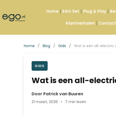
Home
EGO Set
Plug & Play
Be
Klantverhalen
Contac
Home
/
Blog
/
Gids
/
Wat is een all-electr
GIDS
Wat is een all-elec
Door Patrick van Buuren
21 maart, 2026
•
7 min lezen