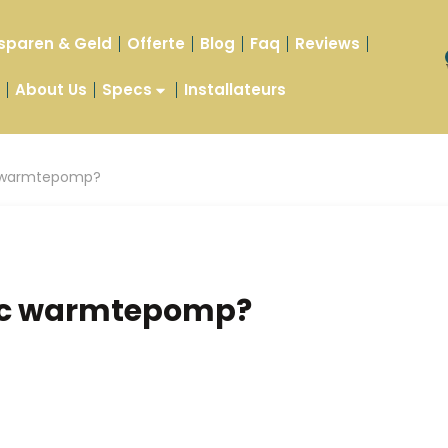
sparen & Geld
Offerte
Blog
Faq
Reviews
t
About Us
Specs
Installateurs
ic warmtepomp?
tric warmtepomp?