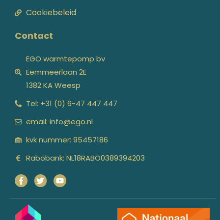
Cookiebeleid
Contact
EGO warmtepomp bv
Eemmeerlaan 2E
1382 KA Weesp
Tel: +31 (0) 6-47 447 447
email: info@ego.nl
kvk nummer: 95457186
Rabobank: NL18RABO0389394203