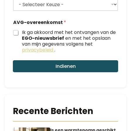
b
e
n
AVG-overeenkomst
*
Ik ga akkoord met het ontvangen van de
EGO-nieuwsbrief
en met het opslaan
van mijn gegevens volgens het
privacybeleid
.
Indienen
Recente Berichten
Is een warmtepomp geschikt