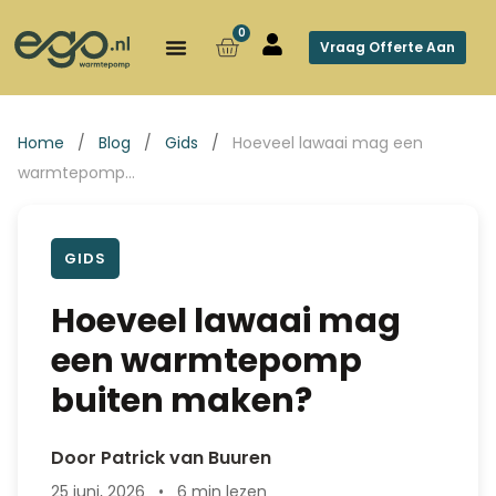
0
Vraag Offerte Aan
Home
/
Blog
/
Gids
/
Hoeveel lawaai mag een
warmtepomp…
GIDS
Hoeveel lawaai mag
een warmtepomp
buiten maken?
Door Patrick van Buuren
25 juni, 2026
•
6 min lezen