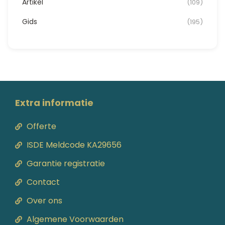
Artikel
(109)
Gids
(195)
Extra informatie
Offerte
ISDE Meldcode KA29656
Garantie registratie
Contact
Over ons
Algemene Voorwaarden