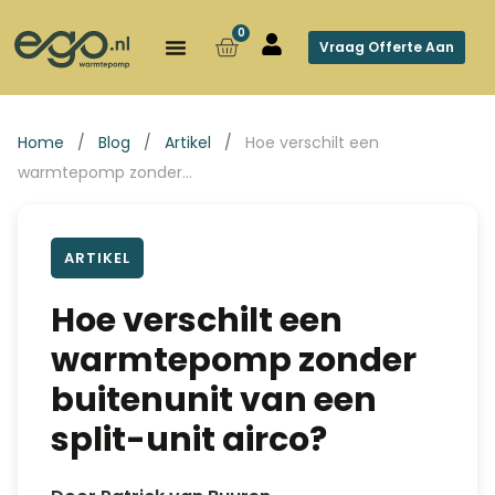
0
Vraag Offerte Aan
Home
/
Blog
/
Artikel
/
Hoe verschilt een
warmtepomp zonder…
ARTIKEL
Hoe verschilt een
warmtepomp zonder
buitenunit van een
split-unit airco?