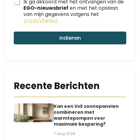
Ik ga akkoord met het ontvangen van de
-
EGO-nieuwsbrief
en met het opslaan
m
van mijn gegevens volgens het
a
privacybeleid
.
i
l
*
Indienen
Recente Berichten
Kan een VvE zonnepanelen
combineren met
warmtepompen voor
maximale besparing?
7 aug 2026