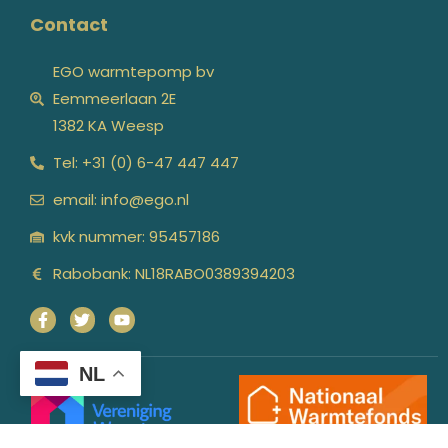
Contact
EGO warmtepomp bv
Eemmeerlaan 2E
1382 KA Weesp
Tel: +31 (0) 6-47 447 447
email: info@ego.nl
kvk nummer: 95457186
Rabobank: NL18RABO0389394203
NL