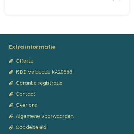
Extra informatie
Offerte
ISDE Meldcode KA29656
Garantie registratie
Contact
Over ons
Algemene Voorwaarden
Cookiebeleid